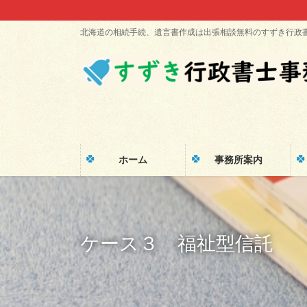
コ
ナ
ン
ビ
北海道の相続手続、遺言書作成は出張相談無料のすずき行政
テ
ゲ
ン
ー
ツ
シ
に
ョ
移
ン
動
に
移
動
ホーム
事務所案内
ケース３ 福祉型信託