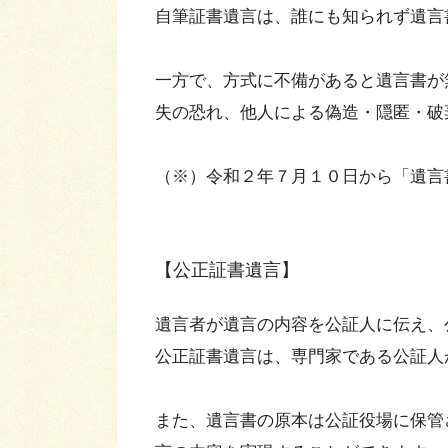
自筆証書遺言は、誰にも知られず遺言
一方で、方式に不備があると遺言書が
失の恐れ、他人による偽造・隠匿・破
（※）令和２年７月１０日から「遺言
【公正証書遺言】
遺言者が遺言の内容を公証人に伝え、
公正証書遺言は、専門家である公証人
また、遺言書の原本は公証役場に保管