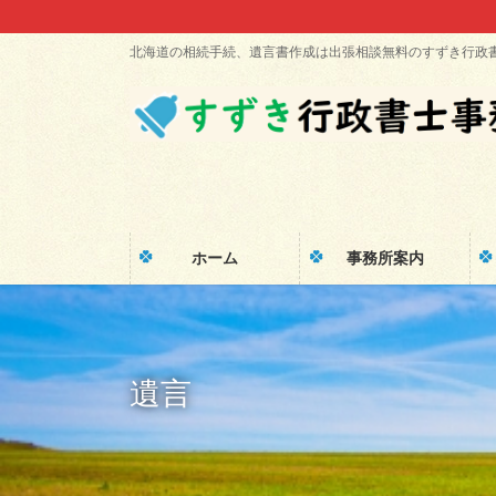
コ
ナ
ン
ビ
北海道の相続手続、遺言書作成は出張相談無料のすずき行政
テ
ゲ
ン
ー
ツ
シ
に
ョ
移
ン
動
に
移
動
ホーム
事務所案内
遺言