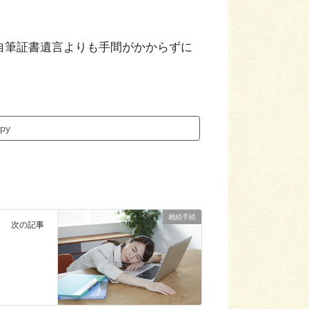
自筆証書遺言よりも手間がかからずに
py
相続手続
次の記事
？